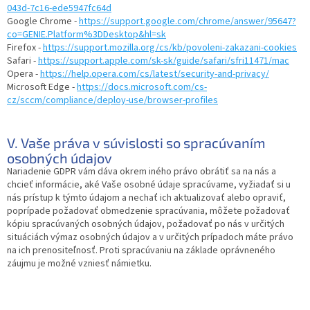
043d-7c16-ede5947fc64d
Google Chrome -
https://support.google.com/chrome/answer/95647?
co=GENIE.Platform%3DDesktop&hl=sk
Firefox -
https://support.mozilla.org/cs/kb/povoleni-zakazani-cookies
Safari -
https://support.apple.com/sk-sk/guide/safari/sfri11471/mac
Opera -
https://help.opera.com/cs/latest/security-and-privacy/
Microsoft Edge -
https://docs.microsoft.com/cs-
cz/sccm/compliance/deploy-use/browser-profiles
V. Vaše práva v súvislosti so spracúvaním
osobných údajov
Nariadenie GDPR vám dáva okrem iného právo obrátiť sa na nás a
chcieť informácie, aké Vaše osobné údaje spracúvame, vyžiadať si u
nás prístup k týmto údajom a nechať ich aktualizovať alebo opraviť,
poprípade požadovať obmedzenie spracúvania, môžete požadovať
kópiu spracúvaných osobných údajov, požadovať po nás v určitých
situáciách výmaz osobných údajov a v určitých prípadoch máte právo
na ich prenositeľnosť. Proti spracúvaniu na základe oprávneného
záujmu je možné vzniesť námietku.