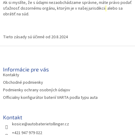
Ak si myslíte, že s údajmi nezaobchádzame správne, máte právo podať
sťažnosť dozornému orgánu, ktorým je v našej jurisdikcii
alebo sa
obrátiť na súd.
Tieto zásady sú účinné od 20.8.2024
Z
á
p
ä
Informácie pre vás
t
Kontakty
i
Obchodné podmienky
e
Podmienky ochrany osobných údajov
Officialny konfigurátor baterií VARTA podla typu auta
Kontakt
kosice
@
autobaterietollinger.cz
+421 947 979 022