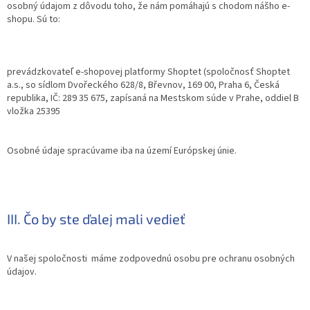
osobný údajom z dôvodu toho, že nám pomáhajú s chodom nášho e-
shopu. Sú to:
prevádzkovateľ e-shopovej platformy Shoptet (spoločnosť Shoptet
a.s., so sídlom Dvořeckého 628/8, Břevnov, 169 00, Praha 6, Česká
republika, IČ: 289 35 675, zapísaná na Mestskom súde v Prahe, oddiel B
vložka 25395
Osobné údaje spracúvame iba na území Európskej únie.
III. Čo by ste ďalej mali vedieť
V našej spoločnosti máme zodpovednú osobu pre ochranu osobných
údajov.