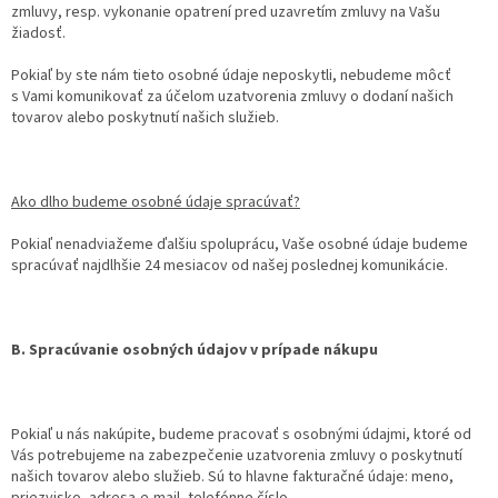
zmluvy, resp. vykonanie opatrení pred uzavretím zmluvy na Vašu
žiadosť.
Pokiaľ by ste nám tieto osobné údaje neposkytli, nebudeme môcť
s Vami komunikovať za účelom uzatvorenia zmluvy o dodaní našich
tovarov alebo poskytnutí našich služieb.
Ako dlho budeme osobné údaje spracúvať?
Pokiaľ nenadviažeme ďalšiu spoluprácu, Vaše osobné údaje budeme
spracúvať najdlhšie 24 mesiacov od našej poslednej komunikácie.
B. Spracúvanie osobných údajov v prípade nákupu
Pokiaľ u nás nakúpite, budeme pracovať s osobnými údajmi, ktoré od
Vás potrebujeme na zabezpečenie uzatvorenia zmluvy o poskytnutí
našich tovarov alebo služieb. Sú to hlavne fakturačné údaje: meno,
priezvisko, adresa,e-mail, telefónne číslo