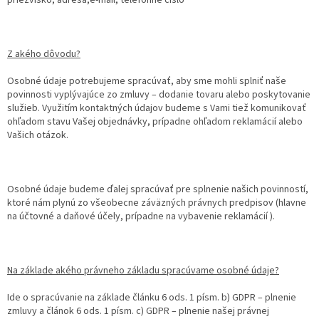
Z akého dôvodu?
Osobné údaje potrebujeme spracúvať, aby sme mohli splniť naše
povinnosti vyplývajúce zo zmluvy – dodanie tovaru alebo poskytovanie
služieb. Využitím kontaktných údajov budeme s Vami tiež komunikovať
ohľadom stavu Vašej objednávky, prípadne ohľadom reklamácií alebo
Vašich otázok.
Osobné údaje budeme ďalej spracúvať pre splnenie našich povinností,
ktoré nám plynú zo všeobecne záväzných právnych predpisov (hlavne
na účtovné a daňové účely, prípadne na vybavenie reklamácií ).
Na základe akého právneho základu spracúvame osobné údaje?
Ide o spracúvanie na základe článku 6 ods. 1 písm. b) GDPR – plnenie
zmluvy a článok 6 ods. 1 písm. c) GDPR – plnenie našej právnej