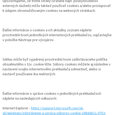
Upozorňujeme, že tretie strany (vrátane napr. poskytovateľov
externých služieb) môžu taktiež používať cookies a/alebo pristupovať
k údajom zhromažďovaným cookies na webových stránkach.
Ďalšie informácie o cookies a ich aktuálny zoznam nájdete
prostredníctvom jednotlivých internetových prehliadačov, najčastejšie
v položke Nástroje pre vývojárov.
Súhlas môže byť vyjadrený prostredníctvom zaškrtávacieho políčka
obsiahnutého v tzv. cookie lište. Súbory cookies môžete aj následne v
nastavení svojho internetového prehliadača odmietnuť, alebo si
nastaviť používanie iba niektorých.
Ďalšie informácie o správe cookies v jednotlivých prehliadačoch
nájdete na nasledujúcich odkazoch:
Internet Explorer -
https://support.microsoft.com/sk-
sk/windows/odstránenie-a-správa-súborov-cookie-168dab11-0753-