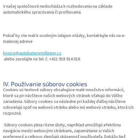
V našej spoločnosti nedochádza k rozhodovaniu na základe
automatického spracúvania či profilovania.
Pokiaľ by ste mali k osobným údajom otázky, kontaktujte nás na e-
mailovej adrese
kosice@autobaterietollinger.cz
alebo zavolajte na tel. č. +421 918 914 016
IV. Používanie súborov cookies
Cookies sú textové súbory obsahujúce malé množstvo informácií,
ktoré sa pri návšteve našich webových stránok sťahujú do Vášho
zariadenia. Súbory cookies sa následne pri každej ďalšej návšteve
odosielajú späť na webovú stránku alebo inú webovú stránku, ktorá ich
rozpozná.
Súbory cookies plnia rôzne úlohy, napríklad umožňujú efektívnu
navigáciu medzi webovými stránkami, zapamätanie si Vašich
preferencií a celkovo zlepšujú skúsenosť používateľa. Dokážu tiež