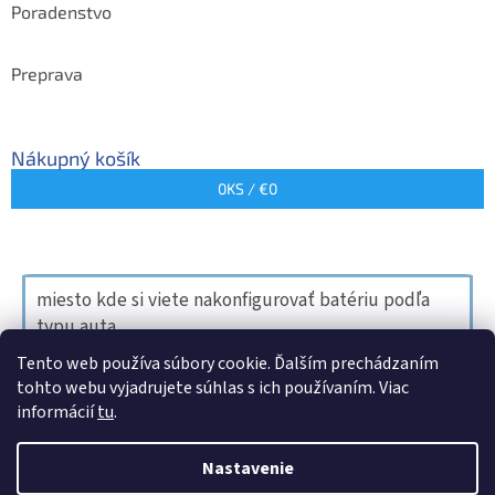
Poradenstvo
Preprava
Nákupný košík
0
KS /
€0
miesto kde si viete nakonfigurovať batériu podľa
typu auta
Tento web používa súbory cookie. Ďalším prechádzaním
tohto webu vyjadrujete súhlas s ich používaním. Viac
informácií
tu
.
Vytvoril Shoptet
Nastavenie