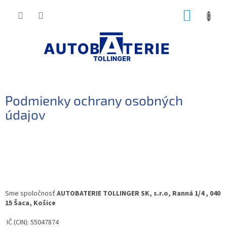
Prejsť
NÁKUP
na
obsah
KOŠÍK
Podmienky ochrany osobných
údajov
Sme spoločnosť
A
U
TOBATERIE TOLLINGER SK, s.r.o, Ranná 1/4 , 040
15 Šaca, Košice
IČ (CIN): 55047874