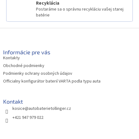
Recyklácia
Postaráme sa o správnu recykláciu vašej starej
batérie
Z
á
p
ä
Informácie pre vás
t
Kontakty
i
Obchodné podmienky
e
Podmienky ochrany osobných údajov
Officialny konfigurátor baterií VARTA podla typu auta
Kontakt
kosice
@
autobaterietollinger.cz
+421 947 979 022