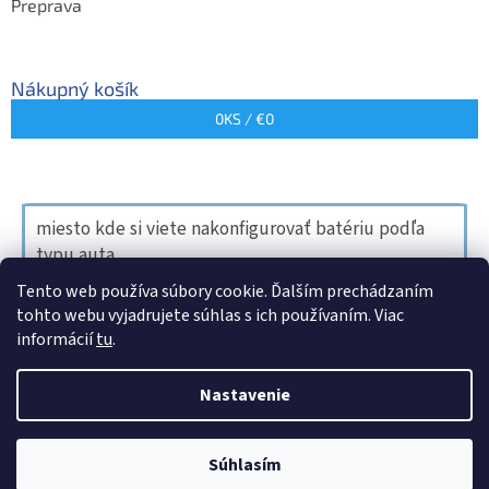
Preprava
Nákupný košík
0
KS /
€0
miesto kde si viete nakonfigurovať batériu podľa
typu auta
Tento web používa súbory cookie. Ďalším prechádzaním
tohto webu vyjadrujete súhlas s ich používaním. Viac
informácií
tu
.
Vytvoril Shoptet
Nastavenie
Copyright 2026
autobaterietollingersksro.sk
. Všetky práva
Súhlasím
vyhradené.