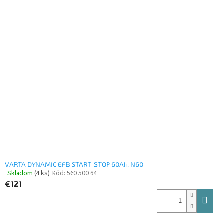
VARTA DYNAMIC EFB START-STOP 60Ah, N60
Skladom
(4 ks)
Kód:
560 500 64
Priemerné
€121
hodnotenie
produktu
je
4,0