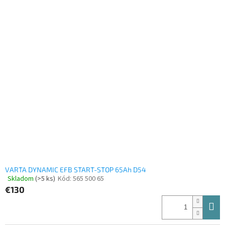
VARTA DYNAMIC EFB START-STOP 65Ah D54
Skladom
(>5 ks)
Kód:
565 500 65
Priemerné
€130
hodnotenie
produktu
je
5,0