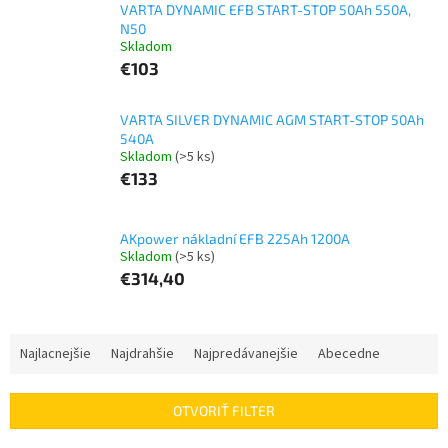
VARTA DYNAMIC EFB START-STOP 50Ah 550A,
N50
Skladom
€103
VARTA SILVER DYNAMIC AGM START-STOP 50Ah
540A
Skladom
(>5 ks)
€133
AKpower nákladní EFB 225Ah 1200A
Skladom
(>5 ks)
€314,40
R
Najlacnejšie
Najdrahšie
Najpredávanejšie
Abecedne
a
d
e
OTVORIŤ FILTER
n