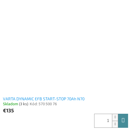
z
5
hviezdičiek.
VARTA DYNAMIC EFB START-STOP 70Ah N70
Skladom
(3 ks)
Kód:
570 500 76
€135