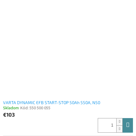
z
5
hviezdičiek.
VARTA DYNAMIC EFB START-STOP 50Ah 550A, N50
Skladom
Kód:
550 500 055
€103