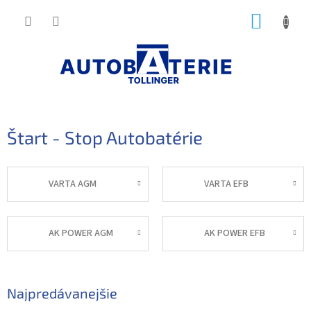
Prejsť
NÁKUP
na
obsah
KOŠÍK
Štart - Stop Autobatérie
VARTA AGM
VARTA EFB
AK POWER AGM
AK POWER EFB
Najpredávanejšie