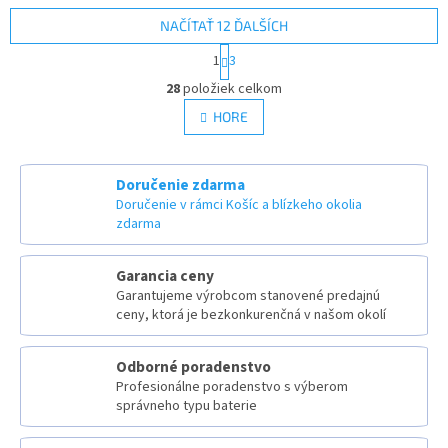
NAČÍTAŤ 12 ĎALŠÍCH
S
1
3
t
O
r
28
položiek celkom
v
á
l
HORE
n
á
k
d
o
v
a
Doručenie zdarma
a
c
Doručenie v rámci Košíc a blízkeho okolia
n
i
i
zdarma
e
e
p
r
Garancia ceny
v
Garantujeme výrobcom stanovené predajnú
k
ceny, ktorá je bezkonkurenčná v našom okolí
y
v
ý
Odborné poradenstvo
p
Profesionálne poradenstvo s výberom
i
správneho typu baterie
s
u