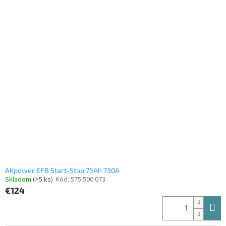
z
5
hviezdičiek.
AKpower EFB Start-Stop 75Ah 730A
Skladom
(>5 ks)
Kód:
575 500 073
€124