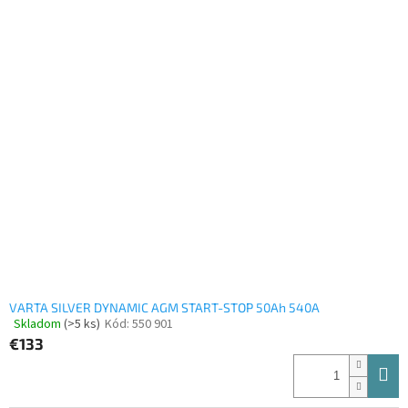
z
5
hviezdičiek.
VARTA SILVER DYNAMIC AGM START-STOP 50Ah 540A
Skladom
(>5 ks)
Kód:
550 901
Priemerné
€133
hodnotenie
produktu
je
5,0