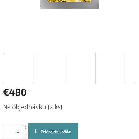
€480
Jednotková
Na objednávku
(2 ks)
cena:
Pridať do košíka