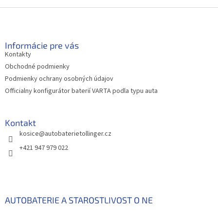
Z
á
p
ä
Informácie pre vás
t
Kontakty
i
Obchodné podmienky
e
Podmienky ochrany osobných údajov
Officialny konfigurátor baterií VARTA podla typu auta
Kontakt
kosice
@
autobaterietollinger.cz
+421 947 979 022
AUTOBATERIE A STAROSTLIVOST O NE