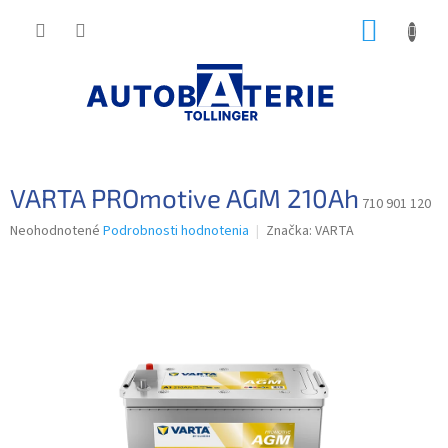
Prejsť
NÁKUP
na
obsah
KOŠÍK
VARTA PROmotive AGM 210Ah
710 901 120
Priemerné
Neohodnotené
Podrobnosti hodnotenia
Značka:
VARTA
hodnotenie
produktu
je
0,0
z
5
hviezdičiek.