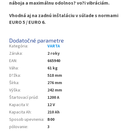
náboja a maximálnu odolnos? vo?i vibráciám.
Vhodná aj na zadnú inštaláciu v súlade s normami
EURO 5 / EURO 6.
Dodatočné parametre
Kategória
:
VARTA
Záruka
:
2 roky
EAN
:
665940
Váha
:
61 kg
D?žka
:
518 mm
Šírka
:
276 mm
Výška
:
242 mm
Štartovací prúd
:
1200 A
Kapacita V
:
12 V
Kapacita Ah
:
210 Ah
Sposob upevnenia
:
B00
pólovanie
:
3