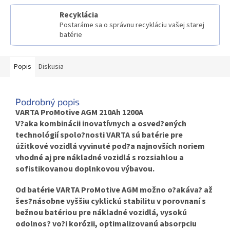
Recyklácia
Postaráme sa o správnu recykláciu vašej starej
batérie
Popis
Diskusia
Podrobný popis
VARTA ProMotive AGM 210Ah 1200A
V?aka kombinácii inovatívnych a osved?ených
technológií spolo?nosti VARTA sú batérie pre
úžitkové vozidlá vyvinuté pod?a najnovších noriem
vhodné aj pre nákladné vozidlá s rozsiahlou a
sofistikovanou doplnkovou výbavou.
Od batérie VARTA ProMotive AGM možno o?akáva? až
šes?násobne vyššiu cyklickú stabilitu v porovnaní s
bežnou batériou pre nákladné vozidlá, vysokú
odolnos? vo?i korózii, optimalizovanú absorpciu