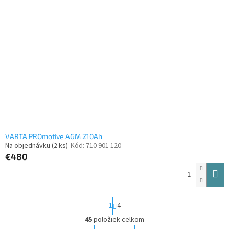
VARTA PROmotive AGM 210Ah
Na objednávku
(2 ks)
Kód:
710 901 120
€480
S
1
4
t
r
45
položiek celkom
O
á