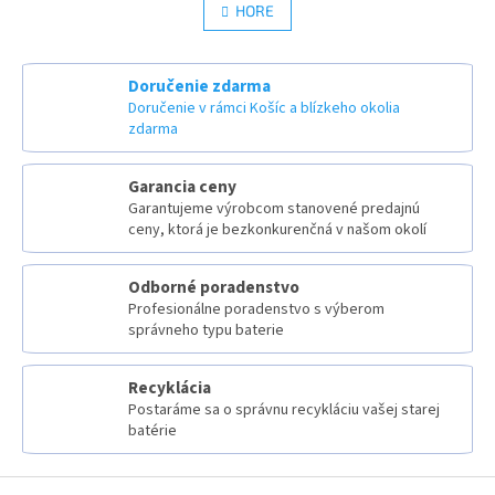
v
HORE
n
l
k
á
o
v
d
Doručenie zdarma
a
a
Doručenie v rámci Košíc a blízkeho okolia
n
c
i
zdarma
i
e
e
p
Garancia ceny
r
Garantujeme výrobcom stanovené predajnú
v
ceny, ktorá je bezkonkurenčná v našom okolí
k
y
v
Odborné poradenstvo
ý
Profesionálne poradenstvo s výberom
p
správneho typu baterie
i
s
Recyklácia
u
Postaráme sa o správnu recykláciu vašej starej
batérie
Z