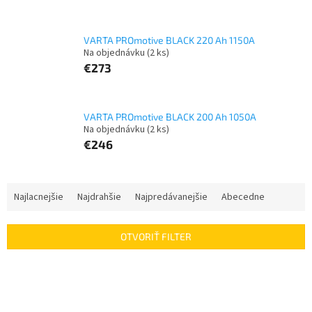
VARTA PROmotive BLACK 220 Ah 1150A
Na objednávku
(2 ks)
€273
VARTA PROmotive BLACK 200 Ah 1050A
Na objednávku
(2 ks)
€246
R
Najlacnejšie
Najdrahšie
Najpredávanejšie
Abecedne
a
d
e
OTVORIŤ FILTER
n
i
V
e
ý
p
p