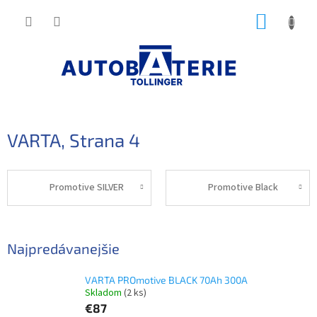
Prejsť
NÁKUP
na
obsah
KOŠÍK
VARTA
, Strana 4
Promotive SILVER
Promotive Black
Najpredávanejšie
VARTA PROmotive BLACK 70Ah 300A
Skladom
(2 ks)
€87