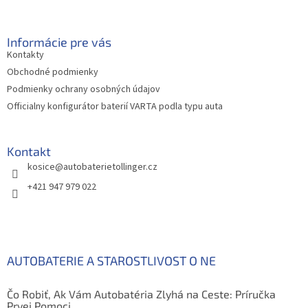
á
p
ä
Informácie pre vás
t
Kontakty
i
Obchodné podmienky
e
Podmienky ochrany osobných údajov
Officialny konfigurátor baterií VARTA podla typu auta
Kontakt
kosice
@
autobaterietollinger.cz
+421 947 979 022
AUTOBATERIE A STAROSTLIVOST O NE
Čo Robiť, Ak Vám Autobatéria Zlyhá na Ceste: Príručka
Prvej Pomoci